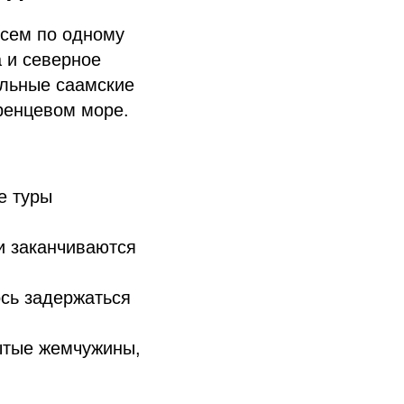
всем по одному
 и северное
альные саамские
ренцевом море.
е туры
и заканчиваются
ось задержаться
ытые жемчужины,