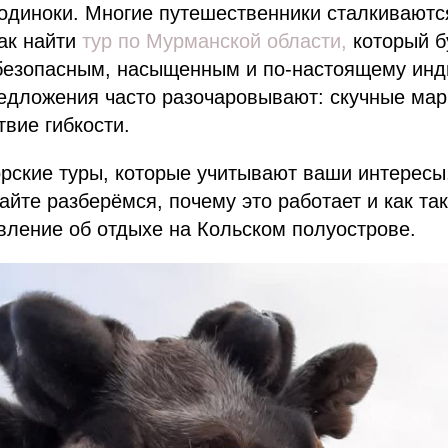
одиноки. Многие путешественники сталкиваются
ак найти
тур по Мурманской области,
который б
 безопасным, насыщенным и по-настоящему ин
едложения часто разочаровывают: скучные ма
твие гибкости.
рские туры, которые учитывают ваши интересы
айте разберёмся, почему это работает и как та
вление об отдыхе на Кольском полуострове.