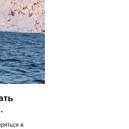
ать
.
еряться в