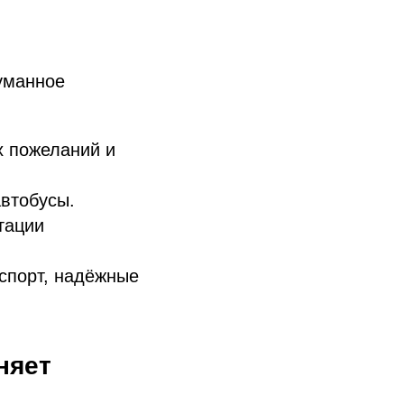
думанное
х пожеланий и
автобусы.
тации
спорт, надёжные
няет