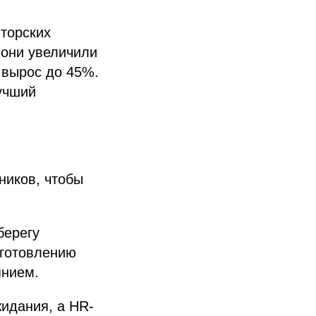
торских
 они увеличили
 вырос до 45%.
лучший
ников, чтобы
берегу
иготовлению
янием.
жидания, а HR-