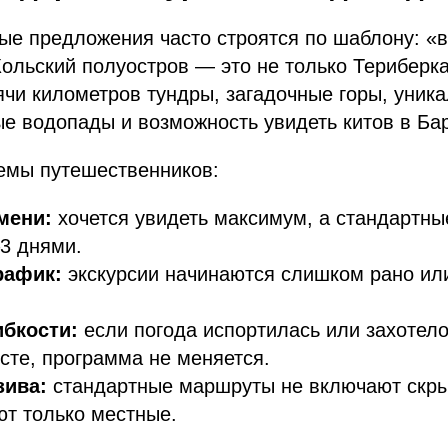
ые предложения часто строятся по шаблону: «
ольский полуостров — это не только Териберка
ячи километров тундры, загадочные горы, уник
е водопады и возможность увидеть китов в Ба
емы путешественников:
мени:
хочется увидеть максимум, а стандартны
3 днями.
рафик:
экскурсии начинаются слишком рано ил
ибкости:
если погода испортилась или захотел
сте, программа не меняется.
зива:
стандартные маршруты не включают скр
ют только местные.