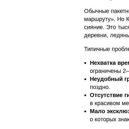
Обычные пакетн
маршруту». Но К
сияние. Это тыс
деревни, ледяны
Типичные пробл
Нехватка вре
ограничены 2–
Неудобный г
поздно.
Отсутствие г
в красивом ме
Мало эксклю
о которых зна